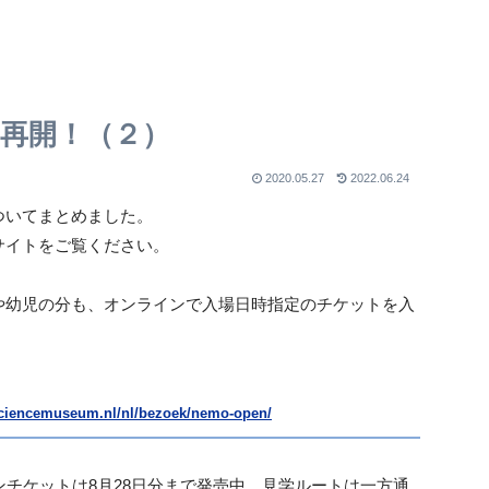
ム再開！（２）
2020.05.27
2022.06.24
ついてまとめました。
サイトをご覧ください。
や幼児の分も、オンラインで入場日時指定のチケットを入
ciencemuseum.nl/nl/bezoek/nemo-open/
ンチケットは8月28日分まで発売中。見学ルートは一方通