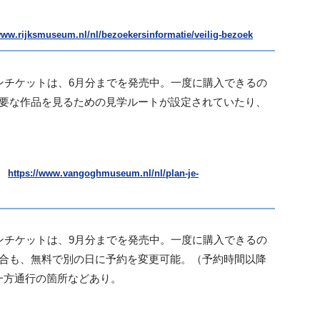
www.rijksmuseum.nl/nl/bezoekersinformatie/veilig-bezoek
ンチケットは、6月分までを発売中。一度に購入できるの
要な作品を見るための見学ルートが設定されていたり、
）
https://www.vangoghmuseum.nl/nl/plan-je-
ンチケットは、9月分までを発売中。一度に購入できるの
場合も、無料で別の日に予約を変更可能。（予約時間以降
一方通行の箇所などあり。