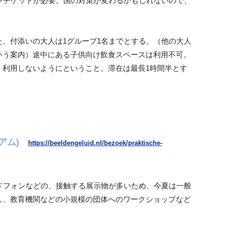
ンチケットが必要。国の対策が変わるかもしれないので、
、付添いの大人は1グループ1名までとする。（他の大人
いう案内）途中にある子供向け飲食スペースは利用不可。
く利用しないようにということ。滞在は最長1時間半とす
ージアム)
https://beeldengeluid.nl/bezoek/praktische-
ドフォンなどの、接触する展示物が多いため、今夏は一般
し、教育機関などの小規模の団体へのワークショップなど