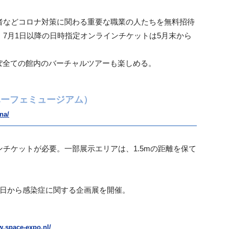
者などコロナ対策に関わる重要な職業の人たちを無
料招待
。7月1日以降の日時指定オンラインチケットは5月末から
ぼ全ての館内のバーチャルツアーも楽しめる。
ブールハーフェミュージアム）
na/
ンチケットが必要。一部展示エリアは、1.5mの距離を保て
16日から感染症に関する企画展を開催。
w.space-expo.nl/