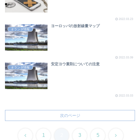
2022.03.23
ヨーロッパの放射線量マップ
オランダ情報
2022.03.09
安定ヨウ素剤についての注意
オランダ情報
2022.03.03
次のページ
前
次
1
2
3
5