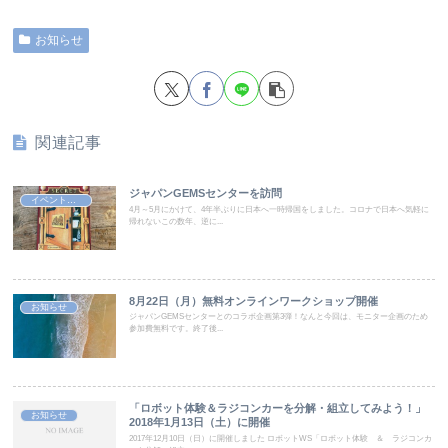
お知らせ
関連記事
ジャパンGEMSセンターを訪問
イベント実施報告
4月～5月にかけて、4年半ぶりに日本へ一時帰国をしました。コロナで日本へ気軽に
帰れないこの数年、逆に...
8月22日（月）無料オンラインワークショップ開催
お知らせ
ジャパンGEMSセンターとのコラボ企画第3弾！なんと今回は、モニター企画のため
参加費無料です。終了後...
「ロボット体験＆ラジコンカーを分解・組立してみよう！」
お知らせ
2018年1月13日（土）に開催
2017年12月10日（日）に開催しました ロボットWS「ロボット体験 ＆ ラジコンカ