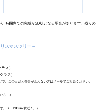
が、時間内での完成が2D版となる場合があります。残りの
クリスマスツリー～
でクラス）
以上クラス）
どで、この日だと都合が合わない方はメールでご相談ください。
ださい）
。メトロBrink駅近く。）