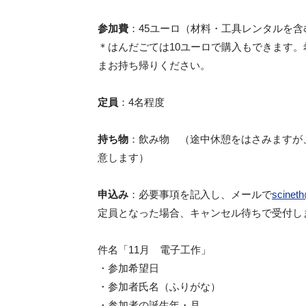
参加費
：45ユーロ（材料・工具レンタルを含
＊はんだごては10ユーロで購入もできます
まお持ち帰りください。
定員
：4名程度
持ち物
：飲み物 （途中休憩をはさみますが
意します）
申込み
：必要事項を記入し、メールで
scinet
定員となった場合、キャンセル待ちで受付し
件名「11月 電子工作」
・参加希望日
・参加者氏名（ふりがな）
・参加者の誕生年・月