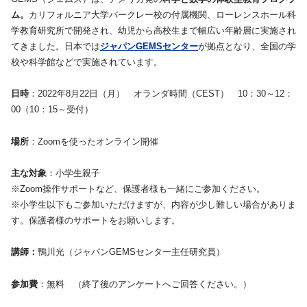
ム。
カリフォルニア大学バークレー校の付属機関、ローレンスホール科
学教育研究所で開発され、幼児から高校生まで幅広い年齢層に実施され
てきました。日本では
ジャパンGEMSセンター
が拠点となり、全国の学
校や科学館などで実施されています。
日時
：2022年8月22日（月） オランダ時間（CEST） 10：30～12：
00（10：15～受付）
場所
：Zoomを使ったオンライン開催
主な対象
：小学生親子
※Zoom操作サポートなど、保護者様も一緒にご参加ください。
※小学生以下もご参加いただけますが、内容が少し難しい場合がありま
す。保護者様のサポートをお願いします。
講師：
鴨川光（ジャパンGEMSセンター主任研究員）
参加費
：無料 （終了後のアンケートへご回答ください。）