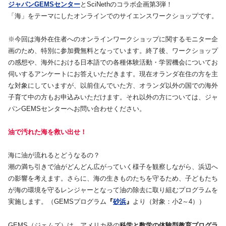
ジャパンGEMSセンター
とSciNethのコラボ企画第3弾！
「海」をテーマにしたオンラインでのサイエンスワークショップです。
※今回は海外在住者へのオンラインワークショップに関するモニター企
画のため、特別に参加費無料となっています。終了後、ワークショップ
の感想や、海外における日本語での各種体験活動・学習機会についてお
伺いするアンケートにお答えいただきます。現在オランダ在住の方を主
な対象にしていますが、以前住んでいた方、オランダ以外の国での海外
子育て中の方もお申込みいただけます。それ以外の方については、ジャ
パンGEMSセンターへお問い合わせください。
油で汚れた海を救い出せ！
海に油が流れるとどうなるの？
潮の満ち引きで油がどんどん広がっていく様子を観察しながら、浜辺へ
の影響を考えます。さらに、海の生きものたちを守るため、子どもたち
が海の環境を守るレンジャーとなって油の除去に取り組むプログラムを
実施します。（GEMSプログラム
『
砂浜
』
より（対象：小2～4））
GEMS（ジェムズ）は、アメリカ発の
科学と数学の体験型教育プログラ