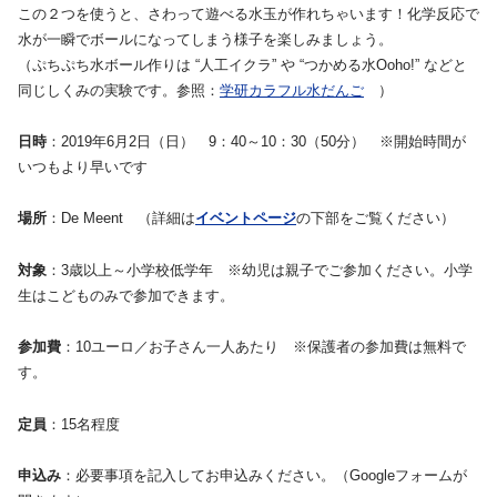
この２つを使うと、さわって遊べる水玉が作れちゃいます！化学反応で
水が一瞬でボールになってしまう様子を楽しみましょう。
（ぷちぷち水ボール作りは “人工イクラ” や “つかめる水Ooho!” などと
同じしくみの実験です。参照：
学研カラフル水だんご
）
日時
：2019年6月2日（日） 9：40～10：30（50分） ※開始時間が
いつもより早いです
場所
：De Meent （詳細は
イベントページ
の下部をご覧ください）
対象
：3歳以上～小学校低学年 ※幼児は親子でご参加ください。小学
生はこどものみで参加できます。
参加費
：10ユーロ／お子さん一人あたり ※保護者の参加費は無料で
す。
定員
：15名程度
申込み
：必要事項を記入してお申込みください。（Googleフォームが