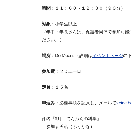
時間
：１１：００～１２：３０（９０分）
対象
：小学生以上
（年中・年長さんは、保護者同伴で参加可能
ださい。）
場所
：De Meent （詳細は
イベントページ
の
参加費
：２０ユーロ
定員
：１５名
申込み
：必要事項を記入し、メールで
scinet
件名「9月 でんぷんの科学」
・参加者氏名（ふりがな）