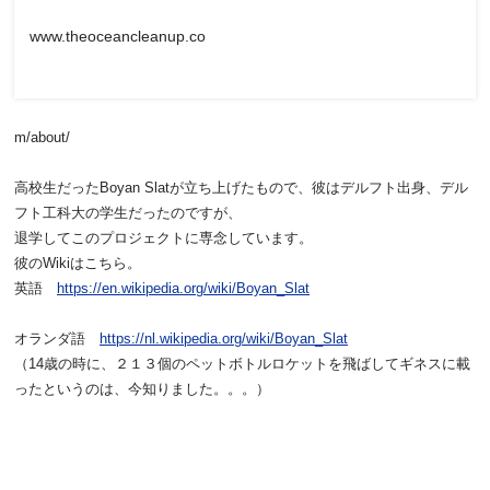
www.theoceancleanup.co
m/about/
高校生だったBoyan Slatが立ち上げたもので、彼はデルフト出身、
デル
フト工科大の学生だったのですが、
退学してこのプロジェクトに専念しています。
彼のWikiはこちら。
英語
https://en.wikipedia.org/wiki/
Boyan_Slat
オランダ語
https://nl.wikipedia.org/wiki/
Boyan_Slat
（14歳の時に、
２１３個のペットボトルロケットを飛ばしてギネスに載
ったという
のは、今知りました。。。）